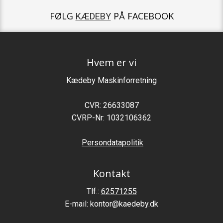
​FØLG
​
PÅ FACEBOOK
KÆDEBY
Hve​m er vi
Kædeb​y Mas​kinforretning​
CVR: 26633087
CVRP-Nr: 1032106362
Persondatapolitik
Kontakt​
Tlf.:
62571255
E-mail: kontor@kaedeby.dk